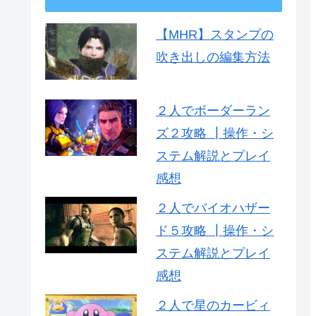
【MHR】スタンプの
吹き出しの編集方法
２人でボーダーラン
ズ２攻略 ┃操作・シ
ステム解説とプレイ
感想
２人でバイオハザー
ド５攻略 ┃操作・シ
ステム解説とプレイ
感想
２人で星のカービィ