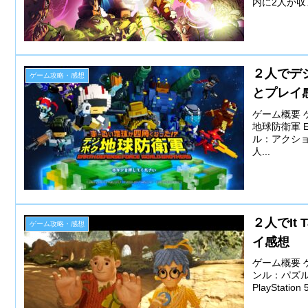
内に2人が収ま
２人でデ
ゲーム攻略・感想
とプレイ
ゲーム概要 
地球防衛軍 EA
ル：アクション
人...
２人でIt
ゲーム攻略・感想
イ感想
ゲーム概要 ゲ
ンル：パズルア
PlayStation