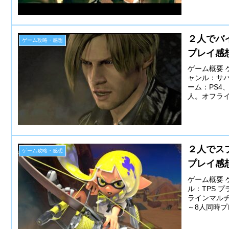
２人でバ
ゲーム攻略・感想
プレイ感
ゲーム概要 
ャンル：サバ
ーム：PS4、N
人。オフライン
２人でス
ゲーム攻略・感想
プレイ感
ゲーム概要 ゲ
ル：TPS プ
ラインマル
～8人同時プレ