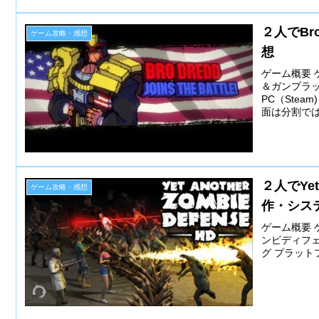
２人でBr
ゲーム攻略・感想
想
ゲーム概要 ゲ
＆ガンプラッ
PC（Ste
面は分割では
２人でYet 
ゲーム攻略・感想
作・シス
ゲーム概要 ゲー
ンビディフェ
グ プラットフォ