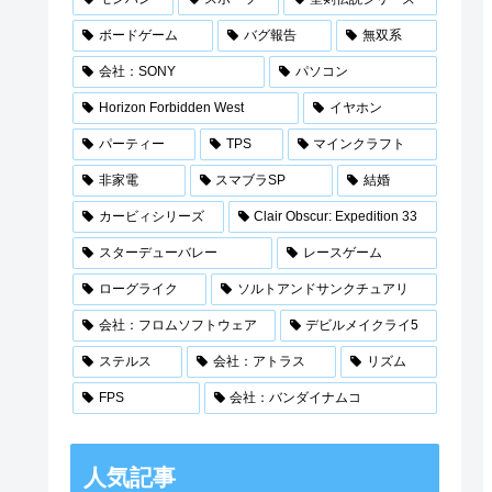
ボードゲーム
バグ報告
無双系
会社：SONY
パソコン
Horizon Forbidden West
イヤホン
パーティー
TPS
マインクラフト
非家電
スマブラSP
結婚
カービィシリーズ
Clair Obscur: Expedition 33
スターデューバレー
レースゲーム
ローグライク
ソルトアンドサンクチュアリ
会社：フロムソフトウェア
デビルメイクライ5
ステルス
会社：アトラス
リズム
FPS
会社：バンダイナムコ
人気記事