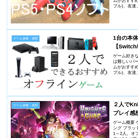
ムがおすすめ
プル)、友達
1台の本
ゲーム攻略・感想
【Switch
ゲーム好き
は難しいパ
ムがおすすめ
プル)、友達
２人でKn
ゲーム攻略・感想
プレイ感
ゲーム概要 ゲ
ング プラット
1～2人。