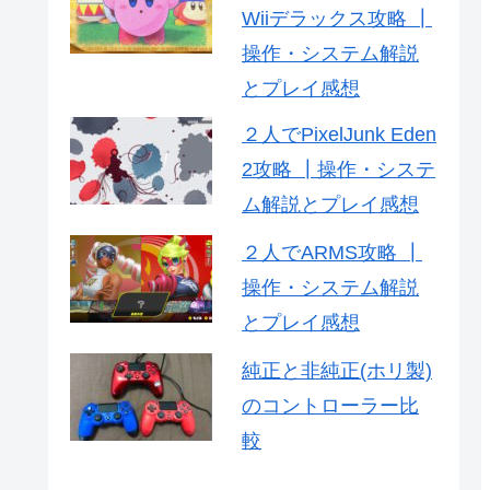
Wiiデラックス攻略 ┃
操作・システム解説
とプレイ感想
２人でPixelJunk Eden
2攻略 ┃操作・システ
ム解説とプレイ感想
２人でARMS攻略 ┃
操作・システム解説
とプレイ感想
純正と非純正(ホリ製)
のコントローラー比
較