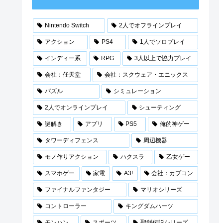
Nintendo Switch
2人でオフラインプレイ
アクション
PS4
1人でソロプレイ
インディー系
RPG
3人以上で協力プレイ
会社：任天堂
会社：スクウェア・エニックス
パズル
シミュレーション
2人でオンラインプレイ
シューティング
謎解き
アプリ
PS5
俺的神ゲー
タワーディフェンス
周辺機器
モノ作りアクション
ハクスラ
乙女ゲー
スマホゲー
家電
A3!
会社：カプコン
ファイナルファンタジー
マリオシリーズ
コントローラー
キングダムハーツ
モンハン
スポーツ
聖剣伝説シリーズ