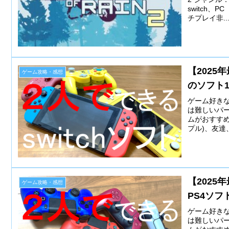
switch、
チプレイ非..
【2025
ゲーム攻略・感想
のソフト1
ゲーム好き
は難しいパ
ムがおすすめ
プル)、友達
【2025
ゲーム攻略・感想
PS4ソフ
ゲーム好き
は難しいパ