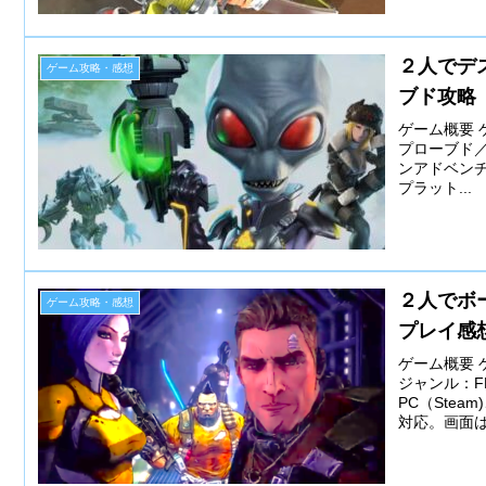
２人でデス
ゲーム攻略・感想
ブド攻略
ゲーム概要 
プローブド／De
ンアドベン
プラット...
２人でボ
ゲーム攻略・感想
プレイ感
ゲーム概要 
ジャンル：FP
PC（Stea
対応。画面は