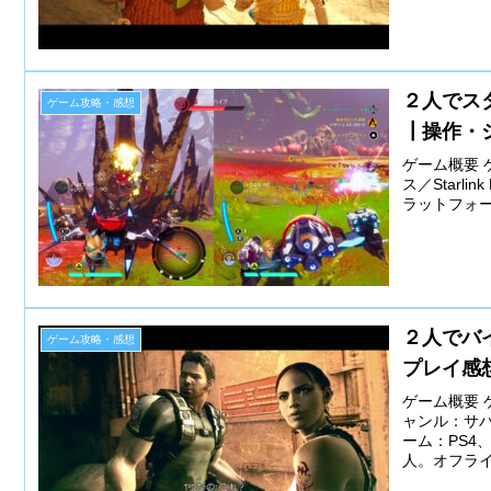
２人でス
ゲーム攻略・感想
┃操作・
ゲーム概要 
ス／Starli
ラットフォーム：
２人でバ
ゲーム攻略・感想
プレイ感
ゲーム概要 
ャンル：サバ
ーム：PS4、N
人。オフライン