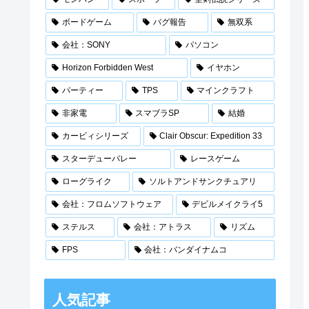
ボードゲーム
バグ報告
無双系
会社：SONY
パソコン
Horizon Forbidden West
イヤホン
パーティー
TPS
マインクラフト
非家電
スマブラSP
結婚
カービィシリーズ
Clair Obscur: Expedition 33
スターデューバレー
レースゲーム
ローグライク
ソルトアンドサンクチュアリ
会社：フロムソフトウェア
デビルメイクライ5
ステルス
会社：アトラス
リズム
FPS
会社：バンダイナムコ
人気記事