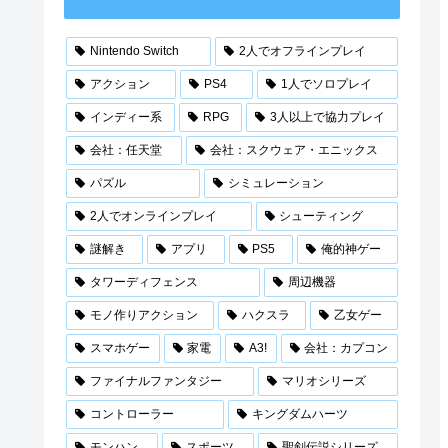
Nintendo Switch
2人でオフラインプレイ
アクション
PS4
1人でソロプレイ
インディー系
RPG
3人以上で協力プレイ
会社：任天堂
会社：スクウェア・エニックス
パズル
シミュレーション
2人でオンラインプレイ
シューティング
謎解き
アプリ
PS5
俺的神ゲー
タワーディフェンス
周辺機器
モノ作りアクション
ハクスラ
乙女ゲー
スマホゲー
家電
A3!
会社：カプコン
ファイナルファンタジー
マリオシリーズ
コントローラー
キングダムハーツ
モンハン
スポーツ
聖剣伝説シリーズ