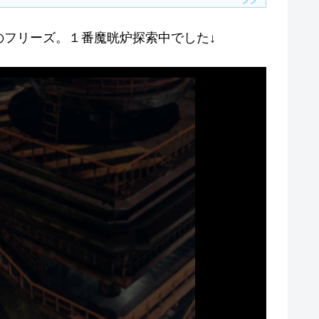
のフリーズ。１番魔晄炉探索中でした↓