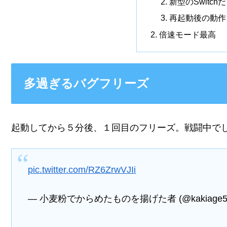
新型のSwitc
再起動後の動作
倍速モード最高
多過ぎるバグフリーズ
起動してから５分後、１回目のフリーズ。戦闘中で
pic.twitter.com/RZ6ZrwVJIi
— 小麦粉でからめたものを揚げた者 (@kakiage5