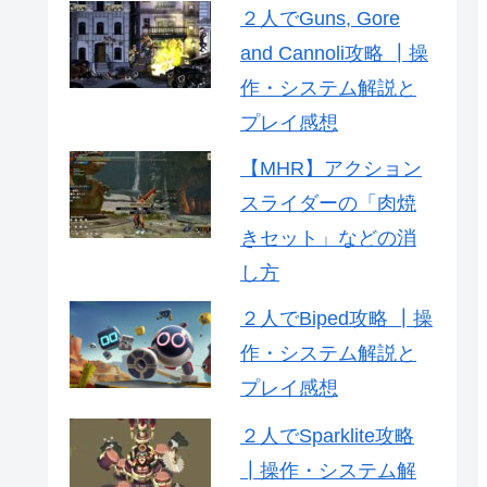
２人でGuns, Gore
and Cannoli攻略 ┃操
作・システム解説と
プレイ感想
【MHR】アクション
スライダーの「肉焼
きセット」などの消
し方
２人でBiped攻略 ┃操
作・システム解説と
プレイ感想
２人でSparklite攻略
┃操作・システム解