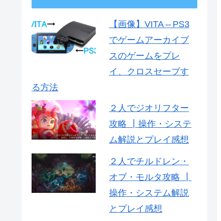
【画像】VITA⇔PS3
でゲームアーカイブ
スのゲームをプレ
イ、クロスセーブす
る方法
２人でジオリフター
攻略 ┃操作・システ
ム解説とプレイ感想
２人でチルドレン・
オブ・モルタ攻略 ┃
操作・システム解説
とプレイ感想