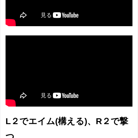
L２でエイム(構える)、R２で撃
つ