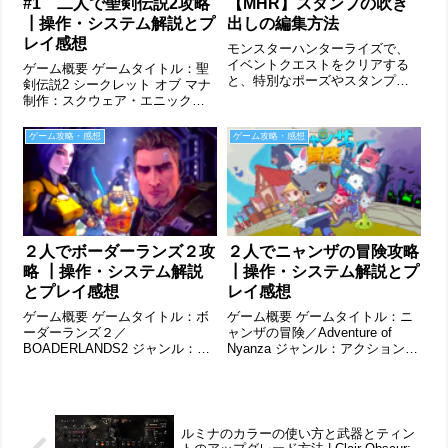
#1 二人で聖剣伝説2攻略
【MHR】スタンプの吹き
┃操作・システム解説とプ
出しの編集方法
レイ感想
モンスターハンターライズで、
イベントクエストをクリアする
ゲーム概要 ゲームタイトル：聖
と、特別なポーズやスタンプな
剣伝説2 シークレット オブ マナ
どをもらうことができます。ス
制作：スクウェア・エニックス
タンプはどうやって送るのかス
ジャンル：アクションRPG プラ
タンプを送るには、「チャット
ットフォーム：PS4、
ゲーム攻略・感想
ゲーム攻略・感想
メニュー」を使います。また
Windows、PS Vita プレイ人数：
は、右下のアクションスライダ
1～3人。オフラインマルチプレ
ーに設定してすぐに...
イ対応。画面は分...
２人でボーダーランズ２攻
２人でニャンザの冒険攻略
略 ┃操作・システム解説
┃操作・システム解説とプ
とプレイ感想
レイ感想
ゲーム概要 ゲームタイトル：ボ
ゲーム概要 ゲームタイトル：ニ
ーダーランズ２／
ャンザの冒険／Adventure of
BOADERLANDS2 ジャンル：
Nyanza ジャンル：アクション
FPS＋RPG プラットフォーム：
RPG プラットフォーム：
PS4、switch、PC（Steam)、X-
PlayStation 4、 Xbox Series
BOX プレイ人数：1～4人。オフ
X/S、 Microsoft Windows、
ラインマルチプレイ対応。画面
Xbox...
は分割で、１画面...
ルミナのカラーの使い方と武器とティン