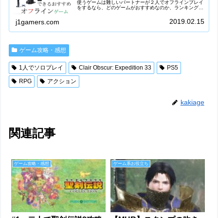
使うゲームは難しいパートナーが２人でオフラインプレイ
をするなら、どのゲームがおすすめなのか、ランキングを
作ってみました。彼女/彼氏(カップル)、友達、家族と一緒
にゲームを楽しみたい方、本体...
2019.02.15
j1gamers.com
ゲーム攻略・感想
1人でソロプレイ
Clair Obscur: Expedition 33
PS5
RPG
アクション
kakiage
関連記事
ゲーム攻略・感想
ゲーム系お役立ち