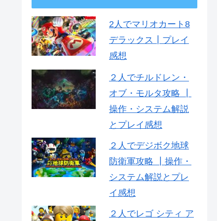
2人でマリオカート8
デラックス┃プレイ
感想
２人でチルドレン・
オブ・モルタ攻略 ┃
操作・システム解説
とプレイ感想
２人でデジボク地球
防衛軍攻略 ┃操作・
システム解説とプレ
イ感想
２人でレゴ シティ ア