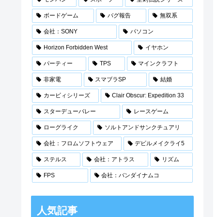
ボードゲーム
バグ報告
無双系
会社：SONY
パソコン
Horizon Forbidden West
イヤホン
パーティー
TPS
マインクラフト
非家電
スマブラSP
結婚
カービィシリーズ
Clair Obscur: Expedition 33
スターデューバレー
レースゲーム
ローグライク
ソルトアンドサンクチュアリ
会社：フロムソフトウェア
デビルメイクライ5
ステルス
会社：アトラス
リズム
FPS
会社：バンダイナムコ
人気記事