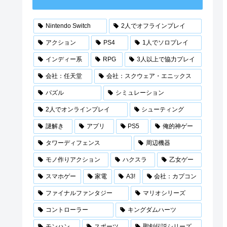
Nintendo Switch
2人でオフラインプレイ
アクション
PS4
1人でソロプレイ
インディー系
RPG
3人以上で協力プレイ
会社：任天堂
会社：スクウェア・エニックス
パズル
シミュレーション
2人でオンラインプレイ
シューティング
謎解き
アプリ
PS5
俺的神ゲー
タワーディフェンス
周辺機器
モノ作りアクション
ハクスラ
乙女ゲー
スマホゲー
家電
A3!
会社：カプコン
ファイナルファンタジー
マリオシリーズ
コントローラー
キングダムハーツ
モンハン
スポーツ
聖剣伝説シリーズ