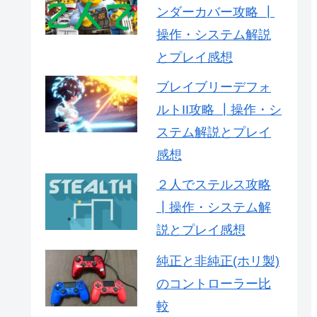
ンダーカバー攻略 ┃
操作・システム解説
とプレイ感想
ブレイブリーデフォ
ルトII攻略 ┃操作・シ
ステム解説とプレイ
感想
２人でステルス攻略
┃操作・システム解
説とプレイ感想
純正と非純正(ホリ製)
のコントローラー比
較