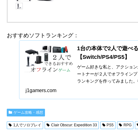
おすすめソフトランキング：
1台の本体で2人で遊べ
【Switch/PS4/PS5】
ゲーム好きな私と、アクション
ートナーが２人でオフラインプ
ランキングを作ってみました。
を楽しみたい方、本体...
j1gamers.com
ゲーム攻略・感想
1人でソロプレイ
Clair Obscur: Expedition 33
PS5
RPG