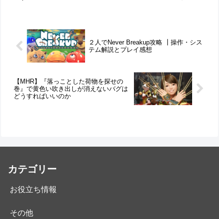
ーディフェンス・シューティン
ンル：サバイバルアクション プ
グゲーム 開発： EXOR Studios
ラットフォーム：PS4、Nintendo
プラットフォーム：PS4 プレイ
Switch、STEAM プレイ人数：1
人数：1人。オフラインマルチプ
～2人(オンライン...
レイ時は２...
２人でNever Breakup攻略 ┃操作・シス
テム解説とプレイ感想
【MHR】『落っことした荷物を探せの
巻』で黄色い吹き出しが消えないバグは
どうすればいいのか
カテゴリー
お役立ち情報
その他