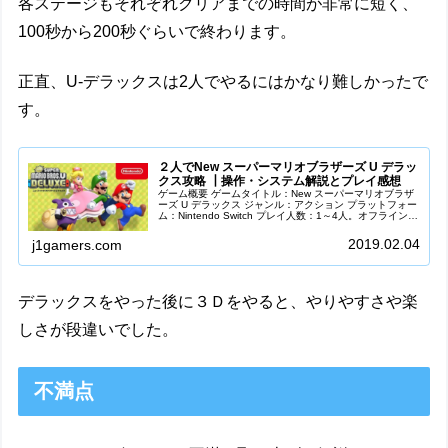
各ステージもそれぞれクリアまでの時間が非常に短く、
100秒から200秒ぐらいで終わります。
正直、U-デラックスは2人でやるにはかなり難しかったで
す。
２人でNew スーパーマリオブラザーズ U デラッ
クス攻略 ┃操作・システム解説とプレイ感想
ゲーム概要 ゲームタイトル：New スーパーマリオブラザ
ーズ U デラックス ジャンル：アクション プラットフォー
ム：Nintendo Switch プレイ人数：1～4人。オフラインマ
ルチプレイ対応。画面は分割ではなく、１画面内に2人が
収ま...
2019.02.04
j1gamers.com
デラックスをやった後に３Ｄをやると、やりやすさや楽
しさが段違いでした。
不満点