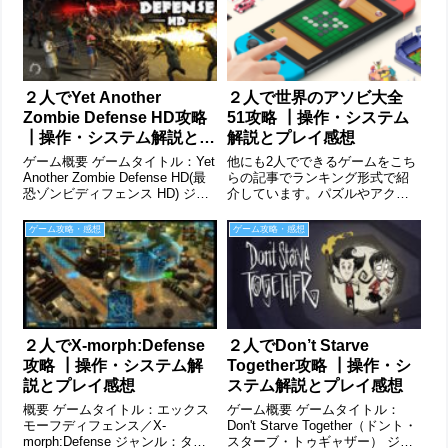
２人でYet Another
２人で世界のアソビ大全
Zombie Defense HD攻略
51攻略 ┃操作・システム
┃操作・システム解説とプ
解説とプレイ感想
レイ感想
ゲーム概要 ゲームタイトル：Yet
他にも2人でできるゲームをこち
Another Zombie Defense HD(最
らの記事でランキング形式で紹
恐ゾンビディフェンス HD) ジャ
介しています。パズルやアクシ
ンル：タワーディフェンス、シ
ョン、ＲＰＧ、ストラテジーな
ューティング プラットフォー
ど様々なジャンルのものがある
ゲーム攻略・感想
ゲーム攻略・感想
ム：Nintendo Switch、STEAM
ので、恋人や家族でやるゲーム
プレイ人数：...
を探している方は是非チェック
してみてください。ゲーム概要
ゲームタイト...
２人でX-morph:Defense
２人でDon’t Starve
攻略 ┃操作・システム解
Together攻略 ┃操作・シ
説とプレイ感想
ステム解説とプレイ感想
概要 ゲームタイトル：エックス
ゲーム概要 ゲームタイトル：
モーフディフェンス／X-
Don't Starve Together（ドント・
morph:Defense ジャンル：タワ
スターブ・トゥギャザー） ジャ