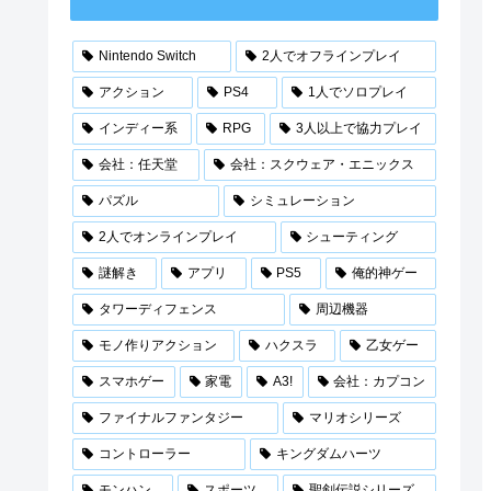
Nintendo Switch
2人でオフラインプレイ
アクション
PS4
1人でソロプレイ
インディー系
RPG
3人以上で協力プレイ
会社：任天堂
会社：スクウェア・エニックス
パズル
シミュレーション
2人でオンラインプレイ
シューティング
謎解き
アプリ
PS5
俺的神ゲー
タワーディフェンス
周辺機器
モノ作りアクション
ハクスラ
乙女ゲー
スマホゲー
家電
A3!
会社：カプコン
ファイナルファンタジー
マリオシリーズ
コントローラー
キングダムハーツ
モンハン
スポーツ
聖剣伝説シリーズ