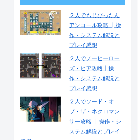
２人でもじぴったん
アンコール攻略 ┃操
作・システム解説と
プレイ感想
２人でノーヒーロー
ズ・ヒア攻略┃操
作・システム解説と
プレイ感想
２人でソード・オ
ブ・ザ・ネクロマン
サー攻略 ┃操作・シ
ステム解説とプレイ