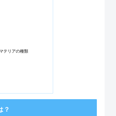
①
②
③
マテリアの種類
は？