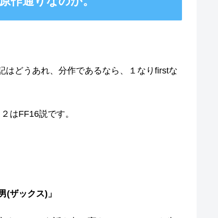
。原作通りなのか。
。
表記はどうあれ、分作であるなら、１なりfirstな
２はFF16説です。
(ザックス)」