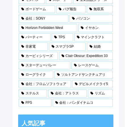
ボードゲーム
バグ報告
無双系
会社：SONY
パソコン
Horizon Forbidden West
イヤホン
パーティー
TPS
マインクラフト
非家電
スマブラSP
結婚
カービィシリーズ
Clair Obscur: Expedition 33
スターデューバレー
レースゲーム
ローグライク
ソルトアンドサンクチュアリ
会社：フロムソフトウェア
デビルメイクライ5
ステルス
会社：アトラス
リズム
FPS
会社：バンダイナムコ
人気記事