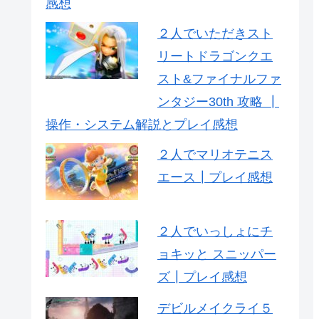
感想
２人でいただきスト
リートドラゴンクエ
スト&ファイナルファ
ンタジー30th 攻略 ┃
操作・システム解説とプレイ感想
２人でマリオテニス
エース┃プレイ感想
２人でいっしょにチ
ョキッと スニッパー
ズ┃プレイ感想
デビルメイクライ５