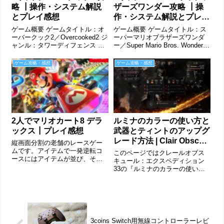
略 ┃操作・システム解説
ザーズワンダー攻略 ┃操
とプレイ感想
作・システム解説とプレイ
感想
ゲーム概要 ゲームタイトル：オ
ゲーム概要 ゲームタイトル：ス
ーバークック2／Overcooked2 ジ
ーパーマリオブラザーズワンダ
ャンル：タワーディフェンス プ
ー／Super Mario Bros. Wonder
ラットフォーム：PS4、Nintendo
ジャンル：アクション プラット
Switch プレイ人数：1～4人。オ
フォーム：Nintendo Switch プレ
ゲーム攻略・感想
ゲーム攻略・感想
フラインマルチプレイ対応。画
イ人数：1～4人。オフラインマ
面は分割ではなく、１画面内に
ルチプレイ対応。画面は...
2...
2人でマリオカート8 デラ
ルミナのカラーの使い方と
ックス┃プレイ感想
武器とティントのアップグ
レード方法 | Clair Obscur:
縦画面分割の老舗のレースゲー
Expedition 33
ムです。アイテムで一発逆転コ
このページではクレールオブス
ースにはアイテムが並び、それ
キュール：エクスペディション
を取れば地面にバナナを設置し
33の『ルミナのカラーの使い
たり、前方を走る対戦相手をホ
方』を紹介しています。ルミナ
ーミングする甲羅を投げたり、
のカラーの使い方序盤から拾え
または８位から先頭車まで伸び
るルミナのカラーですが、イン
るキラーになったりできます。
ベントリから選択しても、ルミ
レースゲームが苦...
ナメニューを探しても使うこと
ができません。結...
3coins Switch用無線コントローラーレビ