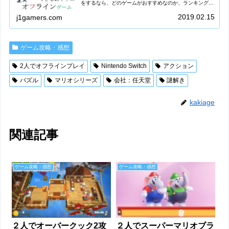
をするなら、どのゲームがおすすめなのか、ランキングを
作ってみました。彼女/彼氏(カップル)、友達、家族と一緒
にゲームを楽しみたい方、本体...
2019.02.15
j1gamers.com
ゲーム攻略・感想
2人でオフラインプレイ
Nintendo Switch
アクション
パズル
マリオシリーズ
会社：任天堂
謎解き
kakiage
関連記事
ゲーム攻略・感想
ゲーム攻略・感想
２人でオーバークック2攻
２人でスーパーマリオブラ