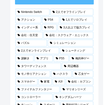
Nintendo Switch
2人でオフラインプレイ
アクション
PS4
1人でソロプレイ
インディー系
RPG
3人以上で協力プレイ
会社：任天堂
会社：スクウェア・エニックス
パズル
シミュレーション
2人でオンラインプレイ
シューティング
謎解き
アプリ
PS5
俺的神ゲー
タワーディフェンス
周辺機器
モノ作りアクション
ハクスラ
乙女ゲー
スマホゲー
家電
A3!
会社：カプコン
ファイナルファンタジー
マリオシリーズ
コントローラー
キングダムハーツ
モンハン
スポーツ
聖剣伝説シリーズ