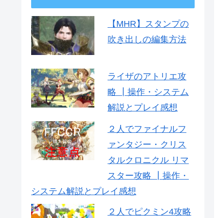
【MHR】スタンプの
吹き出しの編集方法
ライザのアトリエ攻
略 ┃操作・システム
解説とプレイ感想
２人でファイナルフ
ァンタジー・クリス
タルクロニクル リマ
スター攻略 ┃操作・
システム解説とプレイ感想
２人でピクミン4攻略