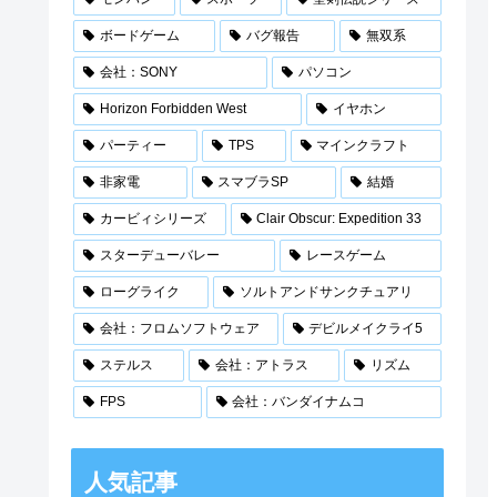
ボードゲーム
バグ報告
無双系
会社：SONY
パソコン
Horizon Forbidden West
イヤホン
パーティー
TPS
マインクラフト
非家電
スマブラSP
結婚
カービィシリーズ
Clair Obscur: Expedition 33
スターデューバレー
レースゲーム
ローグライク
ソルトアンドサンクチュアリ
会社：フロムソフトウェア
デビルメイクライ5
ステルス
会社：アトラス
リズム
FPS
会社：バンダイナムコ
人気記事