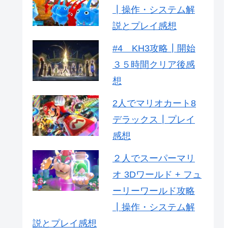
┃操作・システム解
説とプレイ感想
#4 KH3攻略┃開始
３５時間クリア後感
想
2人でマリオカート8
デラックス┃プレイ
感想
２人でスーパーマリ
オ 3Dワールド + フュ
ーリーワールド攻略
┃操作・システム解
説とプレイ感想