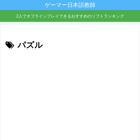
ゲーマー日本語教師
2人でオフラインプレイできるおすすめのソフトランキング
パズル