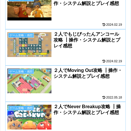
作・システム解説とプレイ感想
2024.02.19
２人でもじぴったんアンコール
ゲーム攻略・感想
攻略 ┃操作・システム解説とプ
レイ感想
2024.02.19
２人でMoving Out攻略 ┃操作・
ゲーム攻略・感想
システム解説とプレイ感想
2022.05.18
２人でNever Breakup攻略 ┃操
ゲーム攻略・感想
作・システム解説とプレイ感想