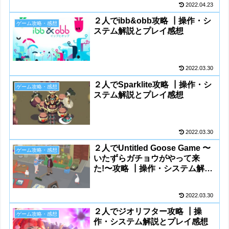
2022.04.23
２人でibb&obb攻略 ┃操作・シ
ゲーム攻略・感想
ステム解説とプレイ感想
2022.03.30
２人でSparklite攻略 ┃操作・シ
ゲーム攻略・感想
ステム解説とプレイ感想
2022.03.30
２人でUntitled Goose Game 〜
ゲーム攻略・感想
いたずらガチョウがやって来
た!〜攻略 ┃操作・システム解説
とプレイ感想
2022.03.30
２人でジオリフター攻略 ┃操
ゲーム攻略・感想
作・システム解説とプレイ感想