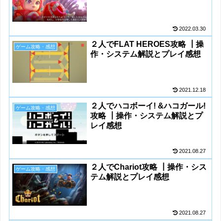
2022.03.30
２人でFLAT HEROES攻略 ┃操
ゲーム攻略・感想
作・システム解説とプレイ感想
2021.12.18
２人でハコボーイ! &ハコガール!
ゲーム攻略・感想
攻略 ┃操作・システム解説とプ
レイ感想
2021.08.27
２人でChariot攻略 ┃操作・シス
ゲーム攻略・感想
テム解説とプレイ感想
2021.08.27