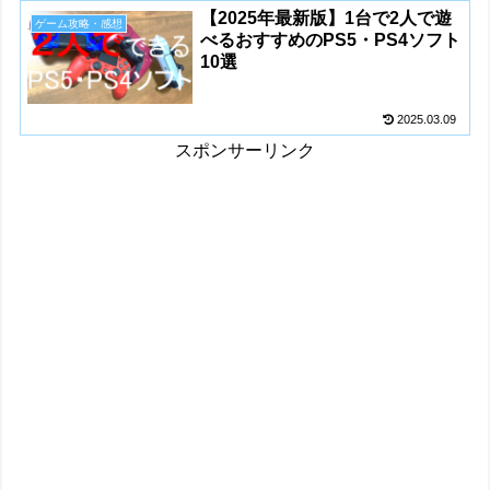
【2025年最新版】1台で2人で遊
ゲーム攻略・感想
べるおすすめのPS5・PS4ソフト
10選
2025.03.09
スポンサーリンク