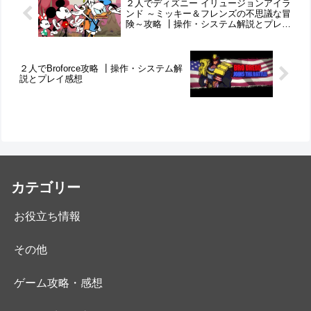
２人でディズニー イリュージョンアイラ
っ...
す。...
ンド ～ミッキー＆フレンズの不思議な冒
険～攻略 ┃操作・システム解説とプレイ
感想
２人でBroforce攻略 ┃操作・システム解
説とプレイ感想
カテゴリー
お役立ち情報
その他
ゲーム攻略・感想