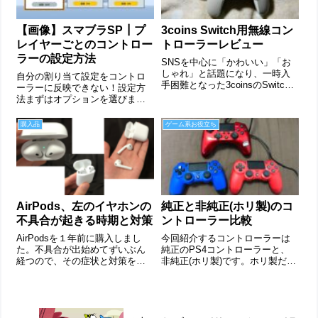
【画像】スマブラSP┃プ
3coins Switch用無線コン
レイヤーごとのコントロー
トローラーレビュー
ラーの設定方法
SNSを中心に「かわいい」「お
しゃれ」と話題になり、一時入
自分の割り当て設定をコントロ
手困難となった3coinsのSwitch
ーラーに反映できない！設定方
用コントローラー。再販売のタ
法まずはオプションを選びま
イミングで入手できたので、率
す。ボタンを選びます。「おな
直な感想を記したいと思いま
まえ入力」を選び、好きな設定
購入品
ゲーム系お役立ち
す。製品について 内容物：ワイ
名を決めます(私の場合は「カキ
ヤレスゲームコントローラー本
アゲ」)ここからがよくやってし
体...
まう間違いなんですが、公式の
コントローラは...
AirPods、左のイヤホンの
純正と非純正(ホリ製)のコ
不具合が起きる時期と対策
ントローラー比較
AirPodsを１年前に購入しまし
今回紹介するコントローラーは
た。不具合が出始めてずいぶん
純正のPS4コントローラーと、
経つので、その症状と対策を紹
非純正(ホリ製)です。ホリ製だけ
介します。AirPodsこちらが私の
の特別な機能連射(ターボ)機能マ
愛機です。左のLEDは緑が充電
イクラぐらいでしか使わない
完了の色で、オレンジだと充電
PS3でもPS4でも使える切り替え
中であることを表します。見た
は簡単です。画像のところにあ
目は特に劣化せず、とてもし
るつまみを切り替えるだけで