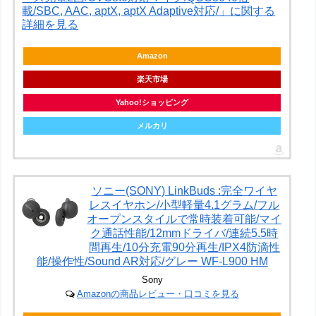
載/SBC, AAC, aptX, aptX Adaptive対応/」に関する
詳細を見る
Amazon
楽天市場
Yahoo!ショッピング
メルカリ
ソニー(SONY) LinkBuds :完全ワイヤ
レスイヤホン/小型軽量4.1グラム/フル
オープンスタイルで常時装着可能/マイ
ク通話性能/12mmドライバ/連続5.5時
間再生/10分充電90分再生/IPX4防滴性
能/操作性/Sound AR対応/グレー WF-L900 HM
Sony
Amazonの商品レビュー・口コミを見る