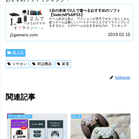
1台の本体で2人で遊べるおすすめのソフト
【Switch/PS4/PS5】
ゲーム好きな私と、アクションが苦手でボタンをたくさん
使うゲームは難しいパートナーが２人でオフラインプレイ
をするなら、どのゲームがおすすめなのか、ランキングを
作ってみました。彼女/彼氏(カップル)、友達、家族と一緒
にゲームを楽しみたい方、本体...
2019.02.15
j1gamers.com
購入品
イヤホン
周辺機器
家電
kakiage
関連記事
ゲーム系お役立ち
購入品