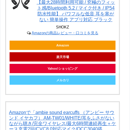
【最大28時間利用可能 / 究極のフィッ
ト感/Bluetooth 5.2 / マイク付き / IP54
防水性能】 パワフルな低音 耳を塞が
ない 簡単操作 アプリ対応 ブラック
SHOKZ
Amazonの商品レビュー・口コミを見る
Amazon
楽天市場
Yahoo!ショッピング
メルカリ
Amazonで「ambie sound earcuffs （アンビー サウ
ンド イヤカフ） AM-TW01/WHITE/耳をふさがない
ながら聴き/完全ワイヤレス/最大6時間連続再生＋ケ
ース充電2回/CVC8.0対応マイク/QCC3040搭