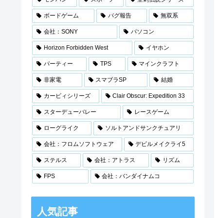
ボードゲーム
バグ報告
無双系
会社：SONY
パソコン
Horizon Forbidden West
イヤホン
パーティー
TPS
マインクラフト
非家電
スマブラSP
結婚
カービィシリーズ
Clair Obscur: Expedition 33
スターデューバレー
レースゲーム
ローグライク
ソルトアンドサンクチュアリ
会社：フロムソフトウェア
デビルメイクライ5
ステルス
会社：アトラス
リズム
FPS
会社：バンダイナムコ
人気記事