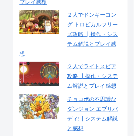
プレイ感想
２人でドンキーコン
グ トロピカルフリー
ズ攻略 ┃操作・シス
テム解説とプレイ感
想
２人でライトスピア
攻略 ┃操作・システ
ム解説とプレイ感想
チョコボの不思議な
ダンジョン エブリバ
ディ!┃システム解説
と感想