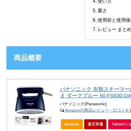
使い方
重さ
使用前と使用後
レビュー まと
商品概要
パナソニック 衣類スチーマー
ま ダークブルー NI-FS530-D
パナソニック(Panasonic)
Amazonの商品レビュー・口コミを
Amazon
楽天市場
Yahoo!