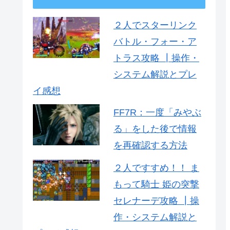
２人でスターリンク
バトル・フォー・ア
トラス攻略 ┃操作・
システム解説とプレ
イ感想
FF7R：一度「みやぶ
る」をした後で情報
を再確認する方法
２人ですすめ！！ ま
もって騎士 姫の突撃
セレナーデ攻略 ┃操
作・システム解説と