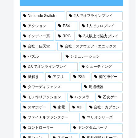
Nintendo Switch
2人でオフラインプレイ
アクション
PS4
1人でソロプレイ
インディー系
RPG
3人以上で協力プレイ
会社：任天堂
会社：スクウェア・エニックス
パズル
シミュレーション
2人でオンラインプレイ
シューティング
謎解き
アプリ
PS5
俺的神ゲー
タワーディフェンス
周辺機器
モノ作りアクション
ハクスラ
乙女ゲー
スマホゲー
家電
A3!
会社：カプコン
ファイナルファンタジー
マリオシリーズ
コントローラー
キングダムハーツ
モンハン
スポーツ
聖剣伝説シリーズ