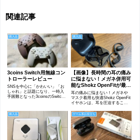
関連記事
購入品
購入品
3coins Switch用無線コン
【画像】長時間の耳の痛み
トローラーレビュー
に悩まない！メガネ併用可
能なShokz OpenFitが最高
SNSを中心に「かわいい」「お
の「ながら作業」を実現
しゃれ」と話題になり、一時入
耳の痛みに悩まない！メガネや
手困難となった3coinsのSwitch
マスク着用も快適Shokz OpenFit
用コントローラー。再販売のタ
イヤホンは、耳を圧迫すること
イミングで入手できたので、率
なく装着できるオープンイヤー
直な感想を記したいと思いま
デザインが特徴です。本製品は
購入品
ゲーム系お役立ち
す。製品について 内容物：ワイ
オープンイヤーであることに加
ヤレスゲームコントローラー本
え、音質がいい、とにかく軽
体...
い、ということも挙げられま
す。こ...