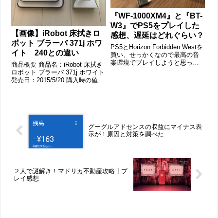
『WF-1000XM4』と『BT-
W3』でPS5をプレイした
【画像】iRobot 床拭きロ
感想、遅延はどれぐらい？
ボット ブラーバ 371j ホワ
PS5とHorizon Forbidden Westを
イト 240との違い
買い、せっかくなので最高の音
楽環境でプレイしようと思った
商品概要 商品名：iRobot 床拭き
のですが、PS5はBluetoothイヤ
ロボット ブラーバ 371j ホワイト
ホン／ヘッドホンがつかえない
発売日：2015/5/20 購入時の値
ことを知りました。しかし、
段：￥ 32,502(2017/7/31時点) 大
SONY純正のヘッドセットはでき
きさ：35.5 x 39.5 x 13.4 cm 清
ます...
掃時間：洋室６．３帖を...
グーグルアドセンスの収益にマイナス表
示が！原因と対策を調べた
２人で謎解き！マドリカ不動産攻略┃プ
レイ感想