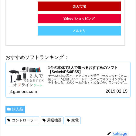
楽天市場
Yahoo!ショッピング
メルカリ
おすすめソフトランキング：
1台の本体で2人で遊べるおすすめのソフト
【Switch/PS4/PS5】
ゲーム好きな私と、アクションが苦手でボタンをたくさん
使うゲームは難しいパートナーが２人でオフラインプレイ
をするなら、どのゲームがおすすめなのか、ランキングを
作ってみました。彼女/彼氏(カップル)、友達、家族と一緒
にゲームを楽しみたい方、本体...
2019.02.15
j1gamers.com
購入品
コントローラー
周辺機器
家電
kakiage