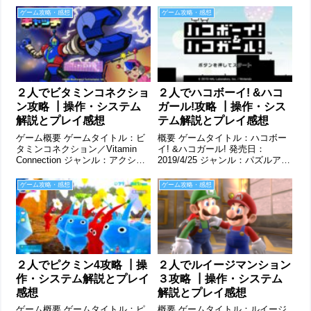
ゲーム攻略・感想
ゲーム攻略・感想
２人でビタミンコネクショ
２人でハコボーイ! &ハコ
ン攻略 ┃操作・システム
ガール!攻略 ┃操作・シス
解説とプレイ感想
テム解説とプレイ感想
ゲーム概要 ゲームタイトル：ビ
概要 ゲームタイトル：ハコボー
タミンコネクション／Vitamin
イ! &ハコガール! 発売日：
Connection ジャンル：アクショ
2019/4/25 ジャンル：パズルアク
ン プラットフォーム：Nintendo
ション プラットフォーム：
Switch プレイ人数：1～2人。オ
Nintendo Switch プレイ人数：1
ゲーム攻略・感想
ゲーム攻略・感想
フラインマルチプレイ対応。画
人。オフラインマルチプレイ時
面は分割ではなく、１画面内
は２人、画面分割ではなく、常
に...
に2人が１つ...
２人でピクミン4攻略 ┃操
２人でルイージマンション
作・システム解説とプレイ
３攻略 ┃操作・システム
感想
解説とプレイ感想
ゲーム概要 ゲームタイトル：ピ
概要 ゲームタイトル：ルイージ