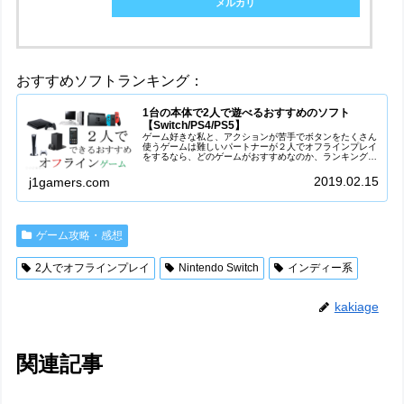
メルカリ
おすすめソフトランキング：
1台の本体で2人で遊べるおすすめのソフト
【Switch/PS4/PS5】
ゲーム好きな私と、アクションが苦手でボタンをたくさん
使うゲームは難しいパートナーが２人でオフラインプレイ
をするなら、どのゲームがおすすめなのか、ランキングを
作ってみました。彼女/彼氏(カップル)、友達、家族と一緒
にゲームを楽しみたい方、本体...
2019.02.15
j1gamers.com
ゲーム攻略・感想
2人でオフラインプレイ
Nintendo Switch
インディー系
kakiage
関連記事