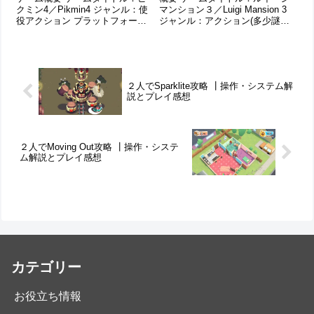
クミン4／Pikmin4 ジャンル：使
マンション３／Luigi Mansion 3
役アクション プラットフォー
ジャンル：アクション(多少謎解
ム：Nintendo Switch プレイ人
き要素あり) プラットフォーム：
数：1～2人。オフラインマルチ
Switch プレイ人数：1人。ローカ
プレイ対応。画面分割ではな
ル通信プレイ時は 2 ～ 4人、イ
く、１画面内に2人が収まる 難易
ンターネット通信プレイ時は 1...
度： ★★☆...
２人でSparklite攻略 ┃操作・システム解
説とプレイ感想
２人でMoving Out攻略 ┃操作・システ
ム解説とプレイ感想
カテゴリー
お役立ち情報