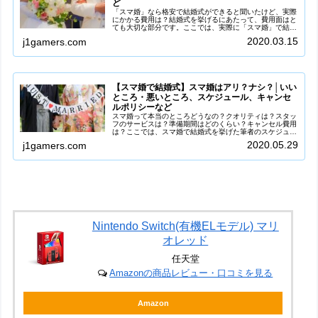
ど
「スマ婚」なら格安で結婚式ができると聞いたけど、実際
にかかる費用は？結婚式を挙げるにあたって、費用面はと
ても大切な部分です。ここでは、実際に「スマ婚」で結婚
式をした筆者が最終的にいくら使ったのか全ての費用や明
2020.03.15
j1gamers.com
細を公開します。「スマ婚」がなぜ...
【スマ婚で結婚式】スマ婚はアリ？ナシ？│いい
ところ・悪いところ、スケジュール、キャンセ
ルポリシーなど
スマ婚って本当のところどうなの？クオリティは？スタッ
フのサービスは？準備期間はどのくらい？キャンセル費用
は？ここでは、スマ婚で結婚式を挙げた筆者のスケジュー
ルと率直な感想をご紹介します。スマ婚で結婚式を挙げ、
2020.05.29
j1gamers.com
実際にいくらかかったのか、詳しい...
Nintendo Switch(有機ELモデル) マリ
オレッド
任天堂
Amazonの商品レビュー・口コミを見る
Amazon