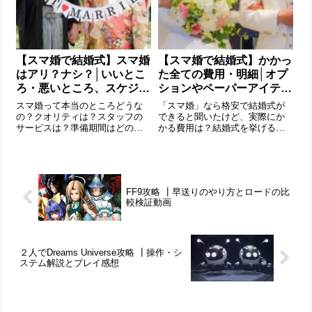
【スマ婚で結婚式】スマ婚
【スマ婚で結婚式】かかっ
はアリ？ナシ？│いいとこ
た全ての費用・明細│オプ
ろ・悪いところ、スケジュ
ションやペーパーアイテ
ール、キャンセルポリシー
ム、装花、演出など
スマ婚って本当のところどうな
「スマ婚」なら格安で結婚式が
など
の？クオリティは？スタッフの
できると聞いたけど、実際にか
サービスは？準備期間はどのく
かる費用は？結婚式を挙げるに
らい？キャンセル費用は？ここ
あたって、費用面はとても大切
では、スマ婚で結婚式を挙げた
な部分です。ここでは、実際に
筆者のスケジュールと率直な感
「スマ婚」で結婚式をした筆者
想をご紹介します。スマ婚で結
が最終的にいくら使ったのか全
婚式を挙げ、実際にいくらかか
ての費用や明細を公開します。
FF9攻略 ┃早送りのやり方とロードの比
ったのか、詳しい...
「スマ婚」がなぜ...
較検証動画
２人でDreams Universe攻略 ┃操作・シ
ステム解説とプレイ感想