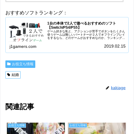
おすすめソフトランキング：
1台の本体で2人で遊べるおすすめのソフト
【Switch/PS4/PS5】
ゲーム好きな私と、アクションが苦手でボタンをたくさん
使うゲームは難しいパートナーが２人でオフラインプレイ
をするなら、どのゲームがおすすめなのか、ランキングを
作ってみました。彼女/彼氏(カップル)、友達、家族と一緒
にゲームを楽しみたい方、本体...
2019.02.15
j1gamers.com
お役立ち情報
結婚
kakiage
関連記事
お役立ち情報
お役立ち情報