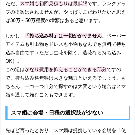
ただ、
スマ婚も初回見積もりは最低限
です。ランクアッ
プの提案はされませんが、やっぱりこだわりたいと思え
ば30万～50万程度の増額はあると思います。
しかし、
「持ち込み料」は一切かかりません
。ペーパー
アイテムも引出物もドレスも小物もなんでも無料で持ち
込み自由です（ただし生花を除く。造花なら持ち込み
OK）。
この辺は
かなり費用を抑えることができる部分
ですの
で、
持ち込み料無料は大きな魅力
といえるでしょう。も
ちろん、一つ一つ自分で探すのは大変という場合はスマ
婚を通して頼むこともできます。
スマ婚は会場・日程の選択肢が少ない
先ほど言ったとおり、スマ婚は提携している会場を「使