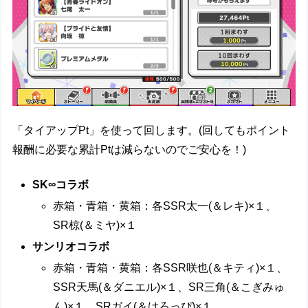
「タイアップPt」を使って回します。(回してもポイント
報酬に必要な累計Ptは減らないのでご安心を！)
SK∞コラボ
赤箱・青箱・黄箱：各SSR太一(＆レキ)×１、
SR椋(＆ミヤ)×１
サンリオコラボ
赤箱・青箱・黄箱：各SSR咲也(＆キティ)×１、
SSR天馬(＆ダニエル)×１、SR三角(＆こぎみゅ
ん)×１、SRガイ(＆けろっぴ)×１