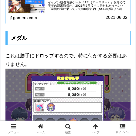
イケメン役者育成ゲーム『A3!（エースリー）』を始めて
半年の新米監督が、2021年5月後半に行われたイベント
「星河鉄道に乗って」で500位以内（SSR3枚取り＆称号
獲得）を目指して走ってみましたので、感想や走り方、使
用したダイヤ数などイベン...
2021.06.02
j1gamers.com
メダル
これは勝手にドロップするので、特に何かする必要はあ
りません。
メニュー
ホーム
検索
トップ
サイドバー