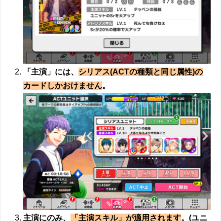
「主演」には、
シリアス(ACTの種類と同じ属性)の
カードしかおけません
。
主演にのみ、
「主演スキル」が適用されます
。(ユニ