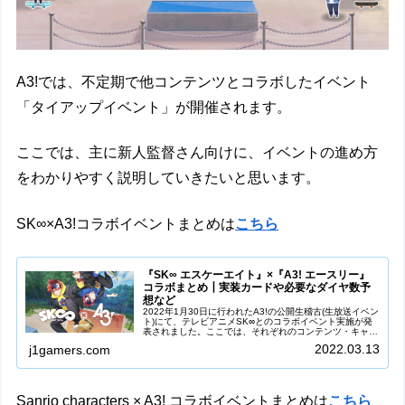
A3!では、不定期で他コンテンツとコラボしたイベント
「タイアップイベント」が開催されます。
ここでは、主に新人監督さん向けに、イベントの進め方
をわかりやすく説明していきたいと思います。
SK∞×A3!コラボイベントまとめは
こちら
『SK∞ エスケーエイト』×『A3! エースリー』
コラボまとめ┃実装カードや必要なダイヤ数予
想など
2022年1月30日に行われたA3!の公開生稽古(生放送イベン
ト)にて、テレビアニメSK∞とのコラボイベント実施が発
表されました。ここでは、それぞれのコンテンツ・キャラ
クターの紹介や、イベントやカードの情報、必要なダイヤ
2022.03.13
j1gamers.com
の数予想などを記載し...
Sanrio characters × A3! コラボイベントまとめは
こちら