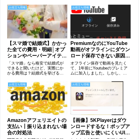
お役立ち情報
お役立ち情報
【スマ婚で結婚式】かかっ
PremiumなのにYouTube
た全ての費用・明細│オプ
動画がオフラインにダウン
ションやペーパーアイテ
ロード保存できない原因と
ム、装花、演出など
解決方法
「スマ婚」なら格安で結婚式が
オフライン保存で動画を見たく
できると聞いたけど、実際にか
て、1年前にYoutubeのプレミア
かる費用は？結婚式を挙げるに
ムに加入しました。しかし、
あたって、費用面はとても大切
時々オフライン保存ができない
な部分です。ここでは、実際に
時があります。半年間いろいろ
お役立ち情報
お役立ち情報
「スマ婚」で結婚式をした筆者
試した結果、原因と解決方法が
が最終的にいくら使ったのか全
わかったので紹介します。オフ
ての費用や明細を公開します。
ライン保存できない原因長尺の
「スマ婚」がなぜ...
動画を保存...
Amazonアフェリエイトの
【画像】5KPlayerはダウ
支払い┃振り込まれない場
ンロードするな！ポップア
合の対処法
ップ広告と使いにくいUI、
アンインストール方法