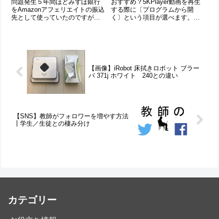
問題発生５年間ほどみずほ銀行
おすすめ？5KPlayer動画を再生
をAmazonアフェリエイトの振込
する際に〔プログラムから開
先として使っていたのですが、
く〕という項目が選べます。ど
楽天銀行に変えることにしまし
の動画再生アプリで動画を再生
た。しかし、その際、口座の登
するか選べるというものです
録情報を誤入力してしまい、半
が、ここのトップにあるこれ５
年振り込まれなくなってしまい
KPlayer。トップに来ているし、
ました。問い合わせ内容２点、
おすすめなのかと思い、ダウン
以下のよう...
ロー...
【画像】iRobot 床拭きロボット ブラー
バ 371j ホワイト 240との違い
【SNS】教師がフォロワーを増やす方法
┃学生／生徒との棲み分け
カテゴリー