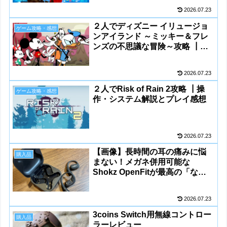
2026.07.23
２人でディズニー イリュージョ
ゲーム攻略・感想
ンアイランド ～ミッキー＆フレ
ンズの不思議な冒険～攻略 ┃操
作・システム解説とプレイ感想
2026.07.23
２人でRisk of Rain 2攻略 ┃操
ゲーム攻略・感想
作・システム解説とプレイ感想
2026.07.23
【画像】長時間の耳の痛みに悩
購入品
まない！メガネ併用可能な
Shokz OpenFitが最高の「なが
ら作業」を実現
2026.07.23
3coins Switch用無線コントロー
購入品
ラーレビュー