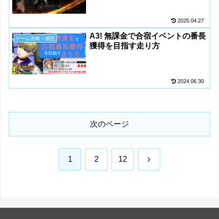
2025.04.27
A3! 無課金で合宿イベントの番長
ゲーム攻略・感想
獲得を目指す走り方
2024.06.30
次のページ
次
1
2
12
へ