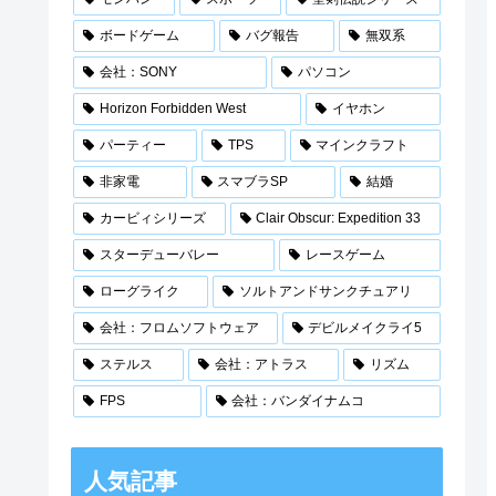
ボードゲーム
バグ報告
無双系
会社：SONY
パソコン
Horizon Forbidden West
イヤホン
パーティー
TPS
マインクラフト
非家電
スマブラSP
結婚
カービィシリーズ
Clair Obscur: Expedition 33
スターデューバレー
レースゲーム
ローグライク
ソルトアンドサンクチュアリ
会社：フロムソフトウェア
デビルメイクライ5
ステルス
会社：アトラス
リズム
FPS
会社：バンダイナムコ
人気記事