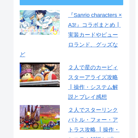
『Sanrio characters ×
A3!』コラボまとめ┃
実装カードやピュー
ロランド、グッズな
ど
２人で星のカービィ
スターアライズ攻略
┃操作・システム解
説とプレイ感想
２人でスターリンク
バトル・フォー・ア
トラス攻略 ┃操作・