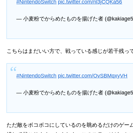
#NintendoSwitch
pic.twitter.com/nl3jCQKa56
— 小麦粉でからめたものを揚げた者 (@kakiage5
こちらはまだいい方で、戦っている感じが若干残っ
#NintendoSwitch
pic.twitter.com/OvSBMqxyVH
— 小麦粉でからめたものを揚げた者 (@kakiage5
ただ敵をボコボコにしているのを眺めるだけのゲー