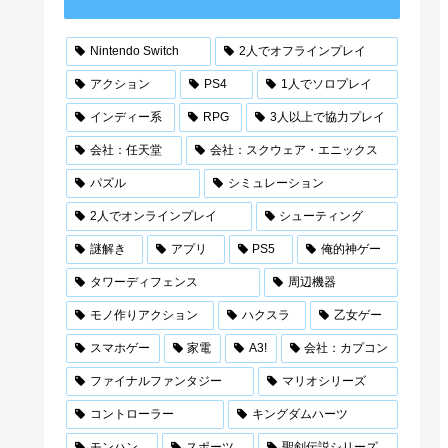
Nintendo Switch
2人でオフラインプレイ
アクション
PS4
1人でソロプレイ
インディー系
RPG
3人以上で協力プレイ
会社：任天堂
会社：スクウェア・エニックス
パズル
シミュレーション
2人でオンラインプレイ
シューティング
謎解き
アプリ
PS5
俺的神ゲー
タワーディフェンス
周辺機器
モノ作りアクション
ハクスラ
乙女ゲー
スマホゲー
家電
A3!
会社：カプコン
ファイナルファンタジー
マリオシリーズ
コントローラー
キングダムハーツ
モンハン
スポーツ
聖剣伝説シリーズ