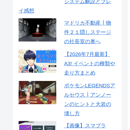
システム解説とプレ
イ感想
マドリカ不動産┃物
件２１隠しステージ
の社長室の奥へ
【2026年7月最新】
A3! イベントの種類や
走り方まとめ
ポケモンLEGENDSア
ルセウス┃アンノー
ンのヒントと大岩の
壊し方
【画像】スマブラ