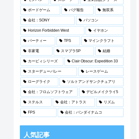
ボードゲーム
バグ報告
無双系
会社：SONY
パソコン
Horizon Forbidden West
イヤホン
パーティー
TPS
マインクラフト
非家電
スマブラSP
結婚
カービィシリーズ
Clair Obscur: Expedition 33
スターデューバレー
レースゲーム
ローグライク
ソルトアンドサンクチュアリ
会社：フロムソフトウェア
デビルメイクライ5
ステルス
会社：アトラス
リズム
FPS
会社：バンダイナムコ
人気記事