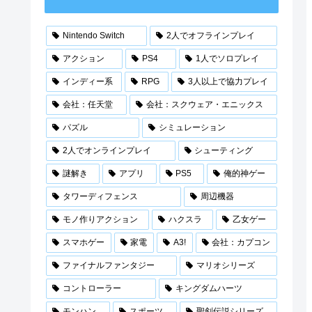
Nintendo Switch
2人でオフラインプレイ
アクション
PS4
1人でソロプレイ
インディー系
RPG
3人以上で協力プレイ
会社：任天堂
会社：スクウェア・エニックス
パズル
シミュレーション
2人でオンラインプレイ
シューティング
謎解き
アプリ
PS5
俺的神ゲー
タワーディフェンス
周辺機器
モノ作りアクション
ハクスラ
乙女ゲー
スマホゲー
家電
A3!
会社：カプコン
ファイナルファンタジー
マリオシリーズ
コントローラー
キングダムハーツ
モンハン
スポーツ
聖剣伝説シリーズ