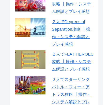
攻略 ┃操作・システ
ム解説とプレイ感想
２人でDegrees of
Separation攻略 ┃操
作・システム解説と
プレイ感想
２人でFLAT HEROES
攻略 ┃操作・システ
ム解説とプレイ感想
２人でスターリンク
バトル・フォー・ア
トラス攻略 ┃操作・
システム解説とプレ