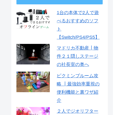
1台の本体で2人で遊
べるおすすめのソフ
ト
【Switch/PS4/PS5】
マドリカ不動産┃物
件２１隠しステージ
の社長室の奥へ
ピクミンブルーム攻
略 ┃最強効率重視の
便利機能と裏ワザ紹
介
２人でジオリフター